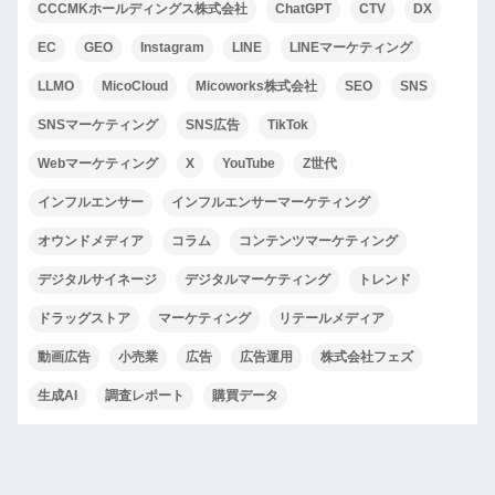
CCCMKホールディングス株式会社
ChatGPT
CTV
DX
EC
GEO
Instagram
LINE
LINEマーケティング
LLMO
MicoCloud
Micoworks株式会社
SEO
SNS
SNSマーケティング
SNS広告
TikTok
Webマーケティング
X
YouTube
Z世代
インフルエンサー
インフルエンサーマーケティング
オウンドメディア
コラム
コンテンツマーケティング
デジタルサイネージ
デジタルマーケティング
トレンド
ドラッグストア
マーケティング
リテールメディア
動画広告
小売業
広告
広告運用
株式会社フェズ
生成AI
調査レポート
購買データ