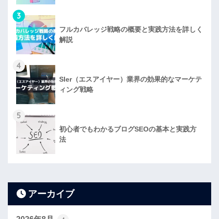
3
フルカバレッジ戦略の概要と実践方法を詳しく
解説
4
SIer（エスアイヤー）業界の効果的なマーケテ
ィング戦略
5
初心者でもわかるブログSEOの基本と実践方
法
アーカイブ