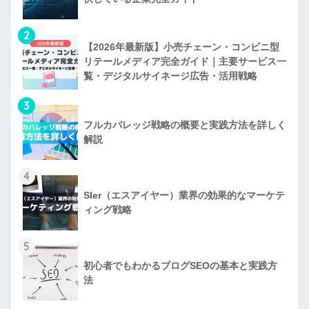
2
【2026年最新版】小売チェーン・コンビニ型
リテールメディア完全ガイド｜主要サービス一
覧・デジタルサイネージ広告・活用戦略
3
フルカバレッジ戦略の概要と実践方法を詳しく
解説
4
SIer（エスアイヤー）業界の効果的なマーケテ
ィング戦略
5
初心者でもわかるブログSEOの基本と実践方
法