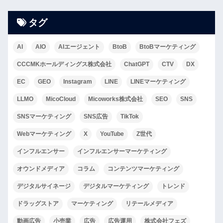
タグ
AI
AIO
AIエージェント
BtoB
BtoBマーケティング
CCCMKホールディングス株式会社
ChatGPT
CTV
DX
EC
GEO
Instagram
LINE
LINEマーケティング
LLMO
MicoCloud
Micoworks株式会社
SEO
SNS
SNSマーケティング
SNS広告
TikTok
Webマーケティング
X
YouTube
Z世代
インフルエンサー
インフルエンサーマーケティング
オウンドメディア
コラム
コンテンツマーケティング
デジタルサイネージ
デジタルマーケティング
トレンド
ドラッグストア
マーケティング
リテールメディア
動画広告
小売業
広告
広告運用
株式会社フェズ